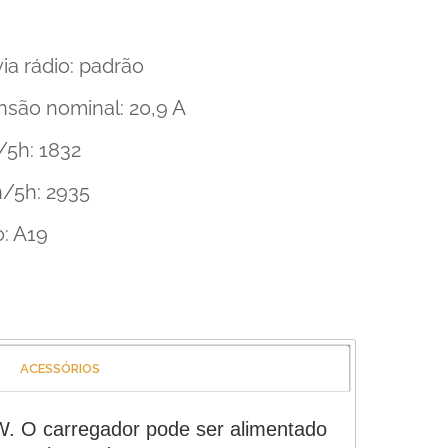
a rádio: padrão
nsão nominal: 20,9 A
/5h: 1832
h/5h: 2935
o: A19
ACESSÓRIOS
kW. O carregador pode ser alimentado