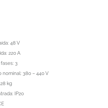
ída: 48 V
ída: 220 A
fases: 3
o nominal: 380 – 440 V
 28 kg
trada: IP20
CE